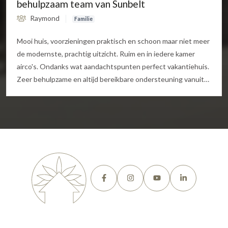
behulpzaam team van Sunbelt
Raymond
Familie
Mooi huis, voorzieningen praktisch en schoon maar niet meer
de modernste, prachtig uitzicht. Ruim en in iedere kamer
airco's. Ondanks wat aandachtspunten perfect vakantiehuis.
Zeer behulpzame en altijd bereikbare ondersteuning vanuit
Sunbelt. Dichtbij mooie snorkelgelegenheden, maar zonder
auto wel afgelegen. Helaas heel veel muggen doordat er
weinig wind staat op de veranda, en weinig maatregelen om
overlast te beperken. Zet niet teveel apparaten tegelijk aan
want de stoppen slaan relatief makkelijk door.