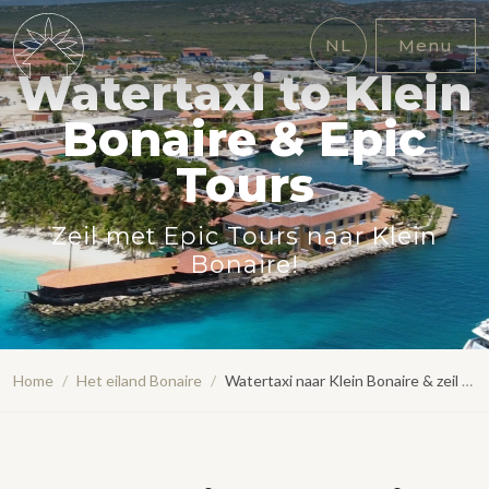
NL
Menu
Watertaxi to Klein
Bonaire & Epic
Tours
Zeil met Epic Tours naar Klein
Bonaire!
Home
/
Het eiland Bonaire
/
Watertaxi naar Klein Bonaire & zeil trips