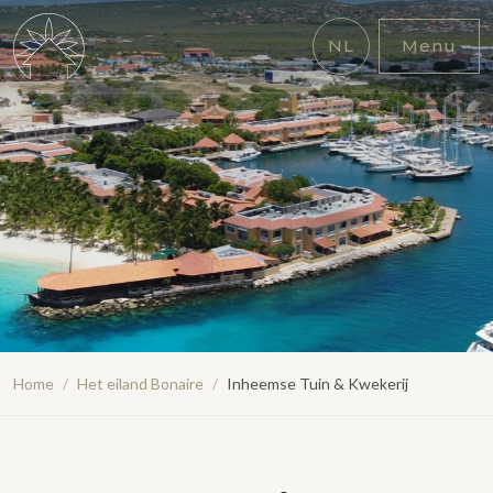
NL
Menu
Home
/
Het eiland Bonaire
/
Inheemse Tuin & Kwekerij